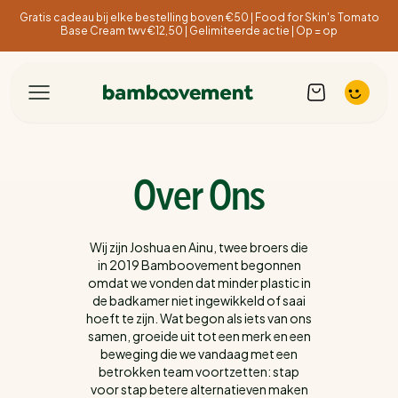
Gratis cadeau bij elke bestelling boven €50 | Food for Skin's Tomato
Base Cream twv €12,50 | Gelimiteerde actie | Op = op
Over Ons
Wij zijn Joshua en Ainu, twee broers die
in 2019 Bamboovement begonnen
omdat we vonden dat minder plastic in
de badkamer niet ingewikkeld of saai
hoeft te zijn. Wat begon als iets van ons
samen, groeide uit tot een merk en een
beweging die we vandaag met een
betrokken team voortzetten: stap
voor stap betere alternatieven maken