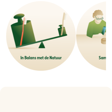
In Balans met de Natuur
Samen S