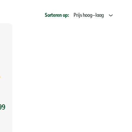
Sorteren op:
Prijs hoog–laag
99