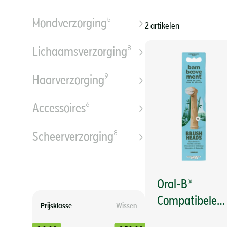
5
Mondverzorging
2 artikelen
8
Lichaamsverzorging
9
Haarverzorging
6
Accessoires
8
Scheerverzorging
Oral-B®
Compatibele
Prijsklasse
Wissen
Opzetborstels