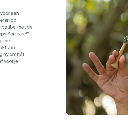
 voor een
veren op
ompatibel met de
ips Sonicare®.
ng met
aakt van
g nylon: hét
f voor je