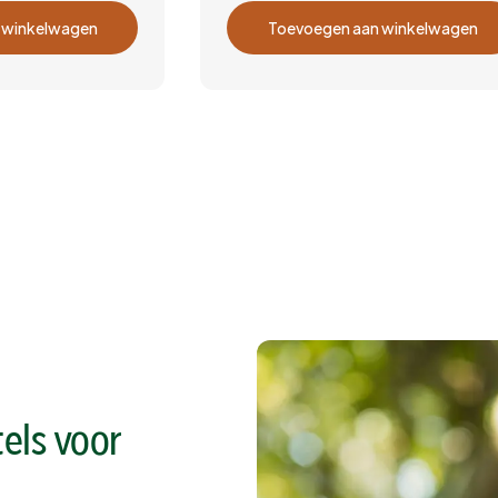
Frequentie
 winkelwagen
Toevoegen aan winkelwagen
eenmalig
elke maand
elke 2 maanden
elke 3 maanden
els voor