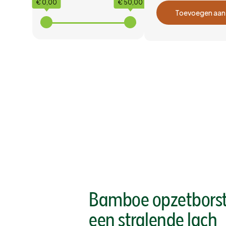
€ 0,00
€ 50,00
Frequentie
Toevoegen aan
eenmalig
elke maand
elke 2 maanden
elke 3 maanden
Bamboe opzetborst
een stralende lach