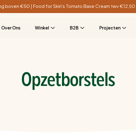
ling boven €50 | Food for Skin's Tomato Base Cream twv €12,50 
Over Ons
Winkel
B2B
Projecten
Opzetborstels