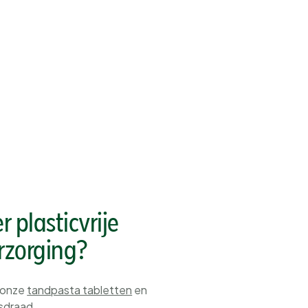
 plasticvrije
zorging?
 onze
tandpasta tabletten
en
osdraad
.