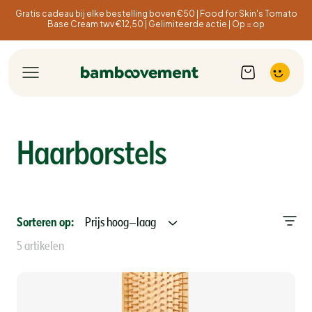
Gratis cadeau bij elke bestelling boven €50 | Food for Skin's Tomato
Base Cream twv €12,50 | Gelimiteerde actie | Op = op
Haarborstels
Sorteren op:
Prijs hoog–laag
5 artikelen